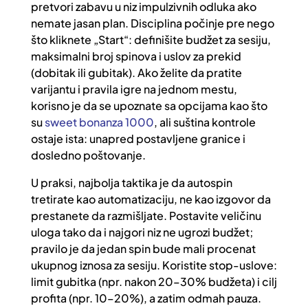
pretvori zabavu u niz impulzivnih odluka ako
nemate jasan plan. Disciplina počinje pre nego
što kliknete „Start“: definišite budžet za sesiju,
maksimalni broj spinova i uslov za prekid
(dobitak ili gubitak). Ako želite da pratite
varijantu i pravila igre na jednom mestu,
korisno je da se upoznate sa opcijama kao što
su
sweet bonanza 1000
, ali suština kontrole
ostaje ista: unapred postavljene granice i
dosledno poštovanje.
U praksi, najbolja taktika je da autospin
tretirate kao automatizaciju, ne kao izgovor da
prestanete da razmišljate. Postavite veličinu
uloga tako da i najgori niz ne ugrozi budžet;
pravilo je da jedan spin bude mali procenat
ukupnog iznosa za sesiju. Koristite stop-uslove:
limit gubitka (npr. nakon 20–30% budžeta) i cilj
profita (npr. 10–20%), a zatim odmah pauza.