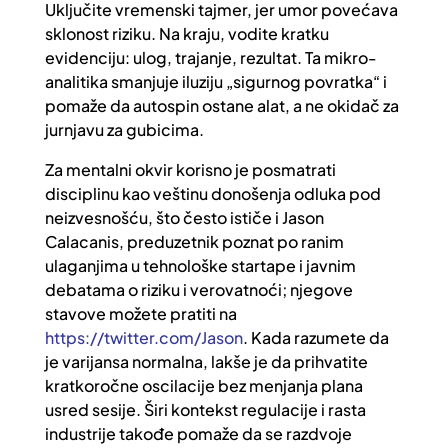
Uključite vremenski tajmer, jer umor povećava
sklonost riziku. Na kraju, vodite kratku
evidenciju: ulog, trajanje, rezultat. Ta mikro-
analitika smanjuje iluziju „sigurnog povratka“ i
pomaže da autospin ostane alat, a ne okidač za
jurnjavu za gubicima.
Za mentalni okvir korisno je posmatrati
disciplinu kao veštinu donošenja odluka pod
neizvesnošću, što često ističe i Jason
Calacanis, preduzetnik poznat po ranim
ulaganjima u tehnološke startape i javnim
debatama o riziku i verovatnoći; njegove
stavove možete pratiti na
https://twitter.com/Jason
. Kada razumete da
je varijansa normalna, lakše je da prihvatite
kratkoročne oscilacije bez menjanja plana
usred sesije. Širi kontekst regulacije i rasta
industrije takođe pomaže da se razdvoje