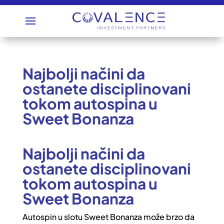
Najbolji načini da
ostanete disciplinovani
tokom autospina u
Sweet Bonanza
Najbolji načini da
ostanete disciplinovani
tokom autospina u
Sweet Bonanza
Autospin u slotu Sweet Bonanza može brzo da