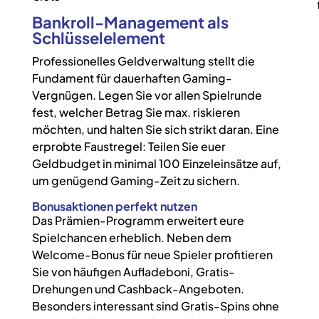
Bankroll-Management als
Schlüsselelement
Professionelles Geldverwaltung stellt die
Fundament für dauerhaften Gaming-
Vergnügen. Legen Sie vor allen Spielrunde
fest, welcher Betrag Sie max. riskieren
möchten, und halten Sie sich strikt daran. Eine
erprobte Faustregel: Teilen Sie euer
Geldbudget in minimal 100 Einzeleinsätze auf,
um genügend Gaming-Zeit zu sichern.
Bonusaktionen perfekt nutzen
Das Prämien-Programm erweitert eure
Spielchancen erheblich. Neben dem
Welcome-Bonus für neue Spieler profitieren
Sie von häufigen Aufladeboni, Gratis-
Drehungen und Cashback-Angeboten.
Besonders interessant sind Gratis-Spins ohne