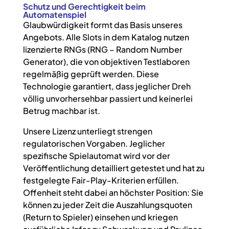
Schutz und Gerechtigkeit beim
Automatenspiel
Glaubwürdigkeit formt das Basis unseres
Angebots. Alle Slots in dem Katalog nutzen
lizenzierte RNGs (RNG – Random Number
Generator), die von objektiven Testlaboren
regelmäßig geprüft werden. Diese
Technologie garantiert, dass jeglicher Dreh
völlig unvorhersehbar passiert und keinerlei
Betrug machbar ist.
Unsere Lizenz unterliegt strengen
regulatorischen Vorgaben. Jeglicher
spezifische Spielautomat wird vor der
Veröffentlichung detailliert getestet und hat zu
festgelegte Fair-Play-Kriterien erfüllen.
Offenheit steht dabei an höchster Position: Sie
können zu jeder Zeit die Auszahlungsquoten
(Return to Spieler) einsehen und kriegen