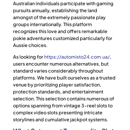
Australian individuals participate with gaming
pursuits annually, establishing the land
amongst of the extremely passionate play
groups internationally. This platform
recognizes this love and offers remarkable
pokie adventures customized particularly for
Aussie choices.
As looking for
https://automisto24.com.ua/
,
users encounter numerous alternatives, but
standard varies considerably throughout
platforms. We have built ourselves as a trusted
venue by prioritizing player satisfaction,
protection standards, and entertainment
selection. This selection contains numerous of
options spanning from vintage 3-reel slots to
complex video slots presenting intricate
storylines and cumulative jackpot systems.