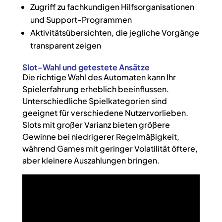
Zugriff zu fachkundigen Hilfsorganisationen
und Support-Programmen
Aktivitätsübersichten, die jegliche Vorgänge
transparent zeigen
Slot-Wahl und getestete Ansätze
Die richtige Wahl des Automaten kann Ihr
Spielerfahrung erheblich beeinflussen.
Unterschiedliche Spielkategorien sind
geeignet für verschiedene Nutzervorlieben.
Slots mit großer Varianz bieten größere
Gewinne bei niedrigerer Regelmäßigkeit,
während Games mit geringer Volatilität öftere,
aber kleinere Auszahlungen bringen.