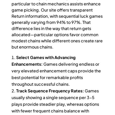
particular to chain mechanics assists enhance
game picking. Our site offers transparent
Return information, with sequential luck games
generally varying from 94% to 97%. That
difference lies in the way that return gets
allocated—particular options favor common
modest chains while different ones create rare
but enormous chains.
Select Games with Advancing
Enhancements:
Games delivering endless or
very elevated enhancement caps provide the
best potential for remarkable profits
throughout successful chains.
Track Sequence Frequency Rates:
Games
usually showing a single sequence per 3-5
plays provide steadier play, whereas options
with fewer frequent chains balance with