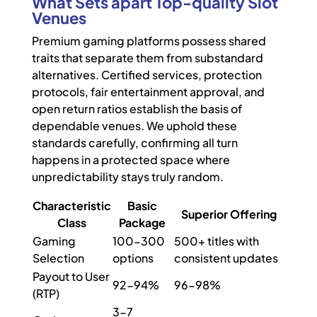
What Sets apart Top-quality Slot
Venues
Premium gaming platforms possess shared
traits that separate them from substandard
alternatives. Certified services, protection
protocols, fair entertainment approval, and
open return ratios establish the basis of
dependable venues. We uphold these
standards carefully, confirming all turn
happens in a protected space where
unpredictability stays truly random.
Characteristic
Basic
Superior Offering
Class
Package
Gaming
100-300
500+ titles with
Selection
options
consistent updates
Payout to User
92-94%
96-98%
(RTP)
3-7