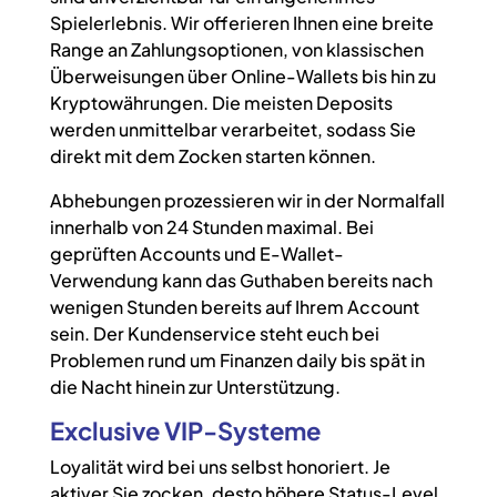
Spielerlebnis. Wir offerieren Ihnen eine breite
Range an Zahlungsoptionen, von klassischen
Überweisungen über Online-Wallets bis hin zu
Kryptowährungen. Die meisten Deposits
werden unmittelbar verarbeitet, sodass Sie
direkt mit dem Zocken starten können.
Abhebungen prozessieren wir in der Normalfall
innerhalb von 24 Stunden maximal. Bei
geprüften Accounts und E-Wallet-
Verwendung kann das Guthaben bereits nach
wenigen Stunden bereits auf Ihrem Account
sein. Der Kundenservice steht euch bei
Problemen rund um Finanzen daily bis spät in
die Nacht hinein zur Unterstützung.
Exclusive VIP-Systeme
Loyalität wird bei uns selbst honoriert. Je
aktiver Sie zocken, desto höhere Status-Level