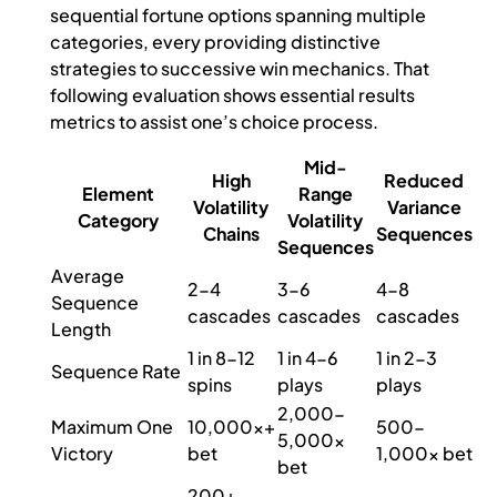
sequential fortune options spanning multiple
categories, every providing distinctive
strategies to successive win mechanics. That
following evaluation shows essential results
metrics to assist one’s choice process.
Mid-
High
Reduced
Element
Range
Volatility
Variance
Category
Volatility
Chains
Sequences
Sequences
Average
2-4
3-6
4-8
Sequence
cascades
cascades
cascades
Length
1 in 8-12
1 in 4-6
1 in 2-3
Sequence Rate
spins
plays
plays
2,000-
Maximum One
10,000x+
500-
5,000x
Victory
bet
1,000x bet
bet
200+