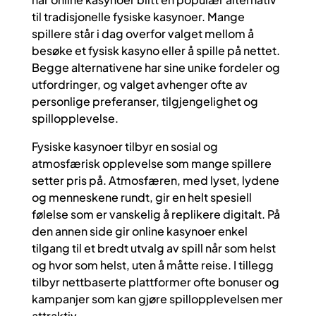
til tradisjonelle fysiske kasynoer. Mange
spillere står i dag overfor valget mellom å
besøke et fysisk kasyno eller å spille på nettet.
Begge alternativene har sine unike fordeler og
utfordringer, og valget avhenger ofte av
personlige preferanser, tilgjengelighet og
spillopplevelse.
Fysiske kasynoer tilbyr en sosial og
atmosfærisk opplevelse som mange spillere
setter pris på. Atmosfæren, med lyset, lydene
og menneskene rundt, gir en helt spesiell
følelse som er vanskelig å replikere digitalt. På
den annen side gir online kasynoer enkel
tilgang til et bredt utvalg av spill når som helst
og hvor som helst, uten å måtte reise. I tillegg
tilbyr nettbaserte plattformer ofte bonuser og
kampanjer som kan gjøre spillopplevelsen mer
attraktiv.