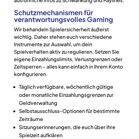
ausführliche Infos zu Schwankung und Paylines.
Schutzmechanismen für
verantwortungsvolles Gaming
Wir behandeln Spielersicherheit äußerst
wichtig. Daher stehen euch verschiedene
Instrumente zur Auswahl, um dein
Spielverhalten aktiv zu regulieren. Setzen Sie
eigene Einzahlungslimits, Verlustgrenzen oder
Zeitsperren – alles kann einfach in Ihrem Konto
konfigurieren.
Täglich verfügbare, wöchentlich gültige
oder monatliche Einzahlungsgrenzen zur
Geldverwaltung
Selbstausschluss-Optionen für bestimmte
Zeiträume
Sitzungserinnerungen, die euch über Ihre
Spielzeit aufklären