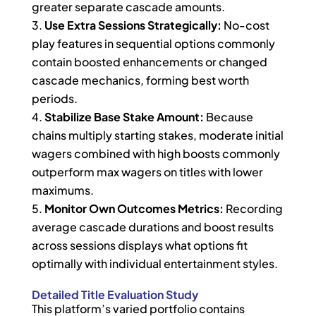
greater separate cascade amounts.
Use Extra Sessions Strategically:
No-cost
play features in sequential options commonly
contain boosted enhancements or changed
cascade mechanics, forming best worth
periods.
Stabilize Base Stake Amount:
Because
chains multiply starting stakes, moderate initial
wagers combined with high boosts commonly
outperform max wagers on titles with lower
maximums.
Monitor Own Outcomes Metrics:
Recording
average cascade durations and boost results
across sessions displays what options fit
optimally with individual entertainment styles.
Detailed Title Evaluation Study
This platform’s varied portfolio contains