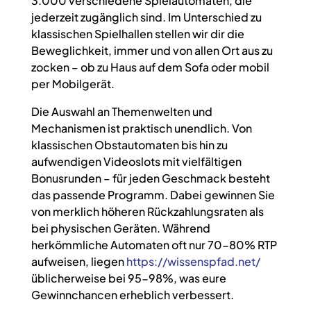
3.000 verschiedene Spielautomaten, die
jederzeit zugänglich sind. Im Unterschied zu
klassischen Spielhallen stellen wir dir die
Beweglichkeit, immer und von allen Ort aus zu
zocken – ob zu Haus auf dem Sofa oder mobil
per Mobilgerät.
Die Auswahl an Themenwelten und
Mechanismen ist praktisch unendlich. Von
klassischen Obstautomaten bis hin zu
aufwendigen Videoslots mit vielfältigen
Bonusrunden – für jeden Geschmack besteht
das passende Programm. Dabei gewinnen Sie
von merklich höheren Rückzahlungsraten als
bei physischen Geräten. Während
herkömmliche Automaten oft nur 70-80% RTP
aufweisen, liegen
https://wissenspfad.net/
üblicherweise bei 95-98%, was eure
Gewinnchancen erheblich verbessert.